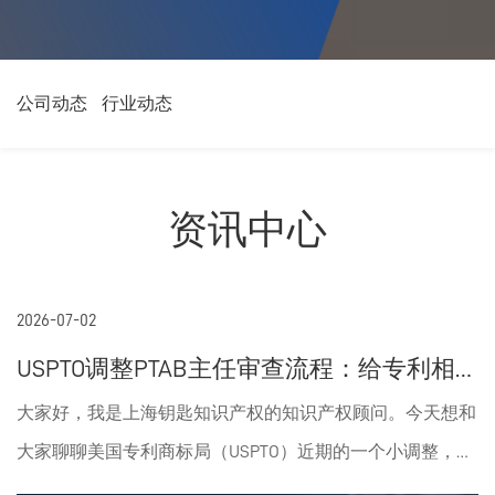
公司动态
公司动态
行业动态
行业动态
资讯中心
2026-07-02
USPTO调整PTAB主任审查流程：给专利相
关各方多一点处理时间
大家好，我是上海钥匙知识产权的知识产权顾问。今天想和
大家聊聊美国专利商标局（USPTO）近期的一个小调整，这
个变化虽然听起来有点技术性，但对咱们在亚马逊上卖货的