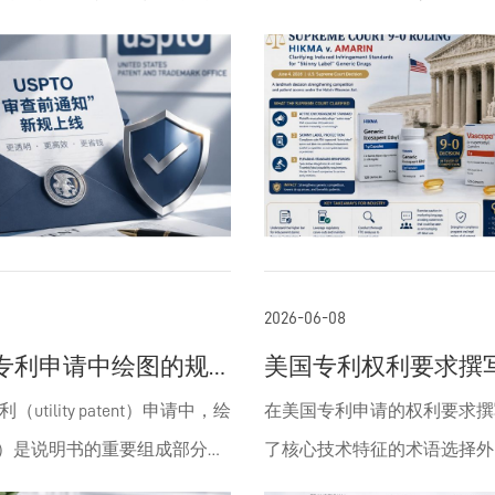
只聊点实实在在能影响各位钱
专利执法标准的里程碑式案件
期，美国专利商标局
Hikma Pharmaceuticals USA Inc. e
）发布了一项新动态，专门针对咱
Amarin Pharma, Inc. et al
申请，推出了一个叫“审查前
月4日原告/被上诉人：Amarin Pha
ant Pre-Docketing Notice）
——Vascepa（鱼油类心血
听着名字挺拗口对吧？翻译成
研厂商。被告/上诉人：Hikma
白话”就是：USPTO决定在正
Pharmaceuticals USA In
的专利申请前，先给你发
企业。法院：美国Super法院（S
2026-06-08
这事儿听起来不起眼，但如果你
Court of the United Stat
专利申请中绘图的规
美国专利权利要求撰
布局美国专利，这可是件好事
致判决（Justice Ketanji Brown
战略意义
渡语与前序结构战略
utility patent）申请中，绘
在美国专利申请的权利要求撰
就来深挖一下它到底怎么影响
意见），推翻联邦巡回上诉法院
ngs）是说明书的重要组成部分，
了核心技术特征的术语选择外
。为什么要关注这个“预告”？
裁决，支持Hikma，驳回Ama
发明的技术特征、支持权利要
（transitional phrases）和前