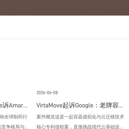
2026-06-08
ls诉Amarin
VirtaMove起诉Google：老牌容
r法院诱导侵
器虚拟化专利狙击云巨头
响全球制药行
案件概览这是一起容器虚拟化与云迁移技术
用药竞争格局与
核心专利侵权案，直接挑战现代云基础设施