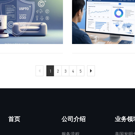
 1.84(g)）。图面必须清晰、无褶
后续改进的附件或材料，而不
你后面的审查过程更顺滑。对
但Hikma案件的特殊性在于：H
外观设计专利、实用新型/发
卖家的日常生意息息相关。就
的线条和阴影，避免使用照片
的全部要素。相比之下，“consist
什么直接影响？作为卖家，大
守FDA“瘦标签”要求，仅保
和著作权。忽略IP布局容易导
USPTO 更新了他们的 Patents
绘图的内容需完整、准确地展
封闭式过渡语，保护范围更窄
就是专利申请被拒、审查时间
（严重高甘油三酯血症），完整剔
ting下架、库存积压或法律纠
盖了到2025年底的专利信息
必要特征。独立权利要求中出
列出的要素总和，通常在需要
品上架却因为侵权被告，或者
专利保护的心血管风险降低适
出口美国时，USPTO规则严
人工智能处理，变得更容易查
要素，通常都应在绘图中有所
或特定组合时才会采用，但也
没到位被竞争对手跟卖吗？这
indication）→ 因此更容易
专利保护产品的形状、图案、
在都放在他们的公开数据门户
数字（reference
中因现有技术而遭遇挑战。“consi
咱们的核心利益主要有三点优
商依赖模糊营销指控阻击通用
要具有新颖性和原创性即可申
就是美国政府把专利相关的记
s）进行标注。参考数字应在整个申
essentially of”则处于中
的驳回： 很多时候，咱们的
讼策略。二、Super法院的
1
2
3
4
5
设计专利保护期10年（部分新
楚了，方便大家免费使用。对
，引出线（lead lines）需
不实质影响基本特性的额外要
回，其实是因为一些格式错
一个完整链条：（1）** plead
审查周期较短，适合保护宠物
马逊上卖货的朋友来说，这意
结构，且不得穿过其他图示元
材料或宠物食品相关发明中较
变动或者信息陈旧导致的。有
行为要求**Super法院在意见
玩具表面纹理或牵引绳手柄造
很多人可能觉得专利离自己挺
：透视图（perspective
过渡语的选择需要结合发明本
”，大家有机会提前修正，把这
Amarin未能充分指控Hikma
（Design Patent）同样保
然。假设你正在卖一款热门的
正视图、侧视图、剖视图
进行权衡：开放式表述有利于
杀在摇篮里，申请成功率自然
骤”（active steps）鼓励侵权
分类主要在D30（Animal
家居用品，如果不小心踩到别
 view）、分解图（exploded
的细微变型，但也可能在侵权
省时间成本： 我们都知道，
的“瘦标签”、常规“治疗等效”
首页
公司介绍
业务领
y）等类别，审查周期通常6-12个
区，可能会遇到投诉、下架，
局部放大图。这些视图应相互补
释难度。前序部分同样不容忽
意，时间节点很重要。以前因
息及面向投资者的新闻稿等行
服务流程
美国发明