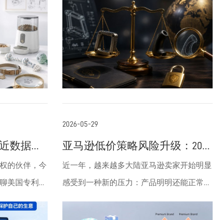
per法院将本
原告修正重提。案件已从德州转移至加州北
义。这些元素
翻译问题，而是从申请提交之初就需要做出
 Label）通
区并与其他平行案件合
保护范围的弹
的战略性安排，涉及MPEP § 2173.05(f)中关于
清其法律意义
并。⁠News.bloomberglaw平行争议：Google
稳定性。过渡
功能性限定的相关要求。功能性术语与结构
”，而是直接
针对VirtaMove专利的IPR（Inter Partes
的关键桥梁，
限定性术语在保护宽度、设计规避难度和侵
侵权（Induced
Review）被PTO以“settled expectations”（已
权举证责任上存在显著差异。举例来说，如
ctive
确立预期，因专利授权超14年）为由拒绝，
…组成）
果把产品中的“把手”撰写为“handle portion”，
DA批准的“瘦标
Google已上诉至Super法院（Google LLC v.
of”（主要由……组
这属于结构限定，保护范围就被严格局限在
法下的合法边界通
VirtaMove, Corp., No. 25-1230），获多份
2026-05-29
”属于开放式过渡
特定形态的手柄结构上。竞争对手只要略微
站声明、新闻
Amicus支持。⁠Supremecourt一、VirtaMove将
w 新近数据更
亚马逊低价策略风险升级：2026
提及的要素，
改变形状或连接方式，就可能轻易实现设计
商通过诱导侵
本案定位为——对云原生容器技术商业模式
年中国卖家利润体系面临新挑
权的伙伴，今
近一年，越来越多大陆亚马逊卖家开始明显
得较宽的保护
规避，大大降低专利的实际维权效果。相
战
策略有效
的系统性挑战法律意义远超单一专利纠纷，
聊美国专利商
感受到一种新的压力：产品明明还能正常出
用品的组合结
反，如果采用“gripping member”（握持部
多起Hatch-
核心触及：容器虚拟化（containerization）
小动态。这个消
单，但利润却越来越低；广告越开越贵，但
能让权利要求容纳
件）这样的功能性描述，权利要求则覆盖所
同一法律趋势：
在云平台中的合法边界老专利（2010年授
实和我们很多
转化反而越来越难；甚至有些产品刚刚稳定