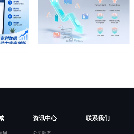
被局限于列举
有能够实现握持功能的结构，无论其具体形
ikma严格遵
权）在新一代云基础设施（Kubernetes等）
在5月初，
没多久，就突然被系统压缩流量、失去购物
ing of”则是
状、材料或一体成型方式。只要被控产品实
留非专利适应症
中的适用性直接侵权 vs. 诱导/辅助侵权的证
View 数据，涵
车，或者直接出现“价格竞争力不足”的提
，局限于明确
质上完成了握持功能，就容易落入权利要求
除Amarin
明标准IPR制度中“settled expectations”规则
。这些数据经过
示。很多卖家一开始会觉得，这只是普通的
强调精确配方
范围，在侵权诉讼中更易认定字面侵权或适
应症（CV
的合法性（PTO是否可因专利“年龄”拒绝复
找和分析，现
行业内卷，但现在越来越多卖家开始发现，
更容易在审查
用等同侵权原则。类似地，“弹簧”如果直接
直接冲击“品牌药
审）专利核心：US 7,774,762 B2（2010年8月10
上。简单说，
亚马逊其实正在逐渐加强对“价格体系”的整
sting
写成“spring”，保护范围通常局限于传统螺旋
药”的常见诉
日授权），标题“System Including Run-Time
录整理得更清
体监控。而这种变化，未来很可能会越来越
间位置，它允许存在
弹簧的特定形态；而改用“resilient
判决可以拆解为
Software to Enable a Software Application to
我们这些在亚
深地影响中国卖家的利润结构。很多大陆卖
素，在化工、
member”（弹性部件），则转变为功能性保
ing标准与积极
Execute on an Incompatible Computer
味着什么呢？
家以前做亚马逊，有一个非常普遍的运营思
为常用。这种
护，能够涵盖橡胶块、气囊、扭簧、记忆合
书中明确：
Platform”。该专利描述了一种运行时软件系
远，但其实不
路：先低价冲排名，等链接稳定之后再慢慢
质和商业目标
金等任何提供必要弹力的结构。这种描述方
采取了“积极步
统，允许软件应用在不兼容的计算机平台上
电子配件或者
涨价。这种打法过去很多年确实有效，尤其
阻挡竞争对手
式在说明书提供充分支持（符合35 U.S.C. §
使用。Hikma
执行，通过创建便携计算环境（portable
人的专利雷
是在白牌时代，大量卖家依靠低价快速抢市
认定时增加解
112(a)书面描述和实施要求）的前提下，不
声明、网站信
computing environment）实现应用隔离、迁
域
资讯中心
联系我们
甚至更麻烦的
场、抢评论、抢关键词排名。但现在的问题
视。它通常描
仅更符合USPTO的审查实践，也为后续的权
为，不足以构
移和跨平台运行。⁠PatsnapVirtaMove的前身
专利
公司动态