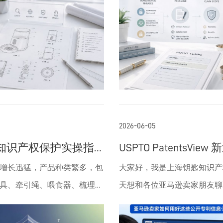
把专利材料递上去后，基本就
指控。案件发回重审。 一、Su
查具有不可替代的作用。根据
的使用同样具有重要的战略意
”状态。除了等着审查员发来的
案定位为——对“瘦标签”（Skinny
4和MPEP § 608.02的规定，绘图必
直接影响权利要求的开放性、
难知道申请的具体进程，甚至
用药诱导侵权标准的系统性澄
形式和实质要求，否则可能导
性以及在审查和诉讼中的解释
请信息里的一点小瑕疵，等到
并不局限于“单一药品标签争议
或在后续诉讼中削弱保护效
语是连接前序与具体技术特征
查时才发现，这时候再补救，
触及： 35 U.S.C. § 271(b)诱导
先接受黑白线条图（black and
常见的包括“comprising”（包
，还得额外花钱。而这次的新
Infringement）的“积极鼓励”（a
e drawings），这是常见且审查效率
括）、“consisting of”（由…
解决这个“信息差”。简单来
encouragement）认定门槛F
彩色绘图仅在特殊情况下允
和“consisting essentially 
开始忙活你的案子前大约三个
签” carve-out 机制在专利
2026-06-05
求书（petition）并缴纳额外
成）。其中，“comprising
O会主动发个通知给你。这个通知
用药常规营销行为（标签、网
知识产权保护实操指
USPTO PatentsVie
证明黑白线图无法充分显示发
语，允许权利要求覆盖额外未
：提醒你确认信息： 提醒你
稿）是否足以构成诱导品牌药
新
增长迅猛，产品种类繁多，包
大家好，我是上海钥匙知识产
图应绘制在A4或8.5×11英寸
这在大多数情况下更有利于获
文件里的各种数据、信息是不
权诉讼阻击通用药市场进入的
具、牵引绳、喂食器、梳理工
天想和各位亚马逊卖家朋友聊
，页边距符合规定：顶部2.5厘
范围。例如，在描述一种宠物
果发现有错，赶紧在审查开始
性 在案件结构上，该案与近年来
器及服装等。知识产权保护是
标局（USPTO）近期的一个
厘米、右侧1.9厘米、底部3.0厘
构时，使用“comprising”
提效： 它会明确告诉你，哪
Waxman框架下专利战形成
优势、防范侵权风险的核心手
息可能听起来有点技术，但其