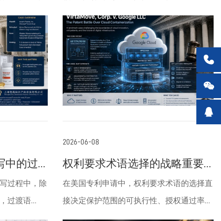
：案件名称：
的底层技术实现：案件名称：VirtaMove,
t al. v.
Corp. v. Google LLC（主案号：原7:25-cv-
.判决时间：2026年6
00347 W.D. Tex.，已转移至N.D. Cal. 5:2026-cv-

rma, Inc.
00704 等合并案）起诉时间：2025年8月8日
管药物）品牌药原
（西区德州）原告：VirtaMove, Corp.（原名

AppZero Software Corp.，加拿大软件公司，

c.——全球知名通用药
专注于应用虚拟化、容器化和迁移技术）被
upreme
告：Google LLC（Alphabet子公司）当前状
2026-06-08
es）判决结果：9-0一
态（截至2026年6月8日）：案件继续推进
写中的过
权利要求术语选择的战略重要
 Jackson撰写
中。2026年6月2日，加州北区联邦地区法院
性
写过程中，除
在美国专利申请中，权利要求术语的选择直
（CAFC）
法官Noel Wise裁定部分驳回Google驳回动
，过渡语
接决定保护范围的可执行性、授权通过率以
rin的诱导侵权
议，直接侵权主张继续，间接侵权主张允许
序（preamble）
及未来侵权认定的价值。这并非简单的中英