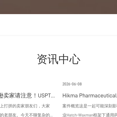
资讯中心
2026-06-08
卖家请注意！USPTO
Hikma Pharmaceutica
审查前通知”新规，可能
Pharma：美国Supe
上打拼的卖家朋友们，大家
案件概览这是一起可能深刻影
大笔冤枉钱
权案里程碑判决
的老朋友。今天不聊复杂的法
业Hatch-Waxman框架下通