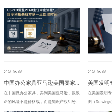
（USPTO）近期的一个小调整，这个变化虽
律条款，咱们
然听起来有点技术性，但对咱们在亚马逊上
包的事儿。近
卖货的卖家来说，其实挺实用的，尤其是在
（USPTO
处理专利纠纷的时候。简单说，2026年6月
们提交的专利
29日，USPTO更新了PTAB（专利审判与上诉
通知书”（Applic
委员会）的主任审查流程。以前，如果
的试点项目。
PTAB决定启动一个专利无效挑战的审理
咱们卖家的“大
（比如IPR程序），当事人只有14天时间去
式开始审查你
2026-06-08
2026-06-08
请求主任亲自审查这个决定。现在，这个窗
个“预告”。
中国办公家具亚马逊美国卖家
美国发明
口延长到了30天，而且在一些特殊情况下，
正在或者打算
核心知识产权注意事项
范要求与
在中国做办公家具，卖到美国亚马逊，很致
在美国发明专利（
还可以再申请延长。听起来是不是挺抽象？
儿，咱们今天
命的风险不是价格战，而是知识产权纠纷导
图（Drawi
咱们用亚马逊卖家的视角来掰扯掰扯。很多
你的核心利益
致listing突然下架、库存砸手里、账号被
对于清晰揭示