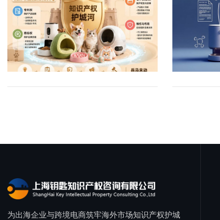
“D6”分类（家具外观分类），看清现有保护
米（37 CFR
压、甚至影响店铺评分。现在流程给了更多
些步骤可以让
看不见的商业博弈——知识产权（IP）之
段，主要涉及
范围。避免“差不多就行”，差异必须明显到
皱，采用均匀
缓冲，卖家在面对专利纠纷时，就能更从容
亚马逊卖家有
战。近年来，“它经济”一路狂飙。从满足温
明专利、商标
普通消费者一眼能区分。第二，商标一定不
或模糊图像。
地应对：比如及时请求主任审查，看看有没
家怕什么？不
饱的猫粮，到精致的宠物汉服、智能伴侣机
致亚马逊lis
能省。 美国亚马逊要求Brand Registry基本
示发明的所有
有滥用裁量权，或者重要法律问题需要更高
一拖再拖、产
器人，宠物用品的赛道越来越细分。然而，
纷，尤其跨境
靠美国商标注册。你的品牌名、Logo、系列
现的每个技术
层把关。这不仅能帮咱们节省潜在的诉讼成
因为专利保护
这个行业也面临着一个致命痛点：“爆款”极
格。外观设计
名称（如“ErgoDesk”），必须在美国USPTO
体现，并通过参考
本，还能让专利保护的环境更公平一些——
次的新规，对
易被抄袭。一款网红玩具今天刚刚爆火，明
色彩组合，只
提前注册，否则无法解锁监控工具、A+页面
numeral
真正有创新的卖家能更好地守住自己的权
化：减少无谓
天代工厂的廉价仿品就能铺满全网。在这场
请。中国外观
和批量投诉功能。别人抢注你的品牌后，你
请文件中保持一致
益，同时也让那些不那么扎实的专利更容易
专利申请被驳
同质化红海中，真正能让宠物品牌脱颖而出
规下延长），
自己的产品可能被投诉侵权。实操：先在中
清晰指向对应
被合理挑战。当然，这个调整也提醒我们，
误、联系方式
并活得长久的秘密武器，正是知识产权。今
床独特轮廓、
国注册，再通过美国律师提交（外国申请人
素。常见视图包括
知识产权这块儿不是一成不变的。 USPTO在
了这个“预告
天，我们就来拆解一下宠物用品究竟涉及哪
型。美国设计专利
必须美国律师代理），注册周期12-18个月，
view）、
不断优化流程，就是为了让整个系统更公
些低级失误扼
些核心知识产权，以及品牌该如何为自己的
护装饰性外观，
尽早启动。核心利益：注册后能主动监控侵
（sectional
正。作为卖家，咱们平时多关注这类官方动
就提高了。节
心血铸造“护城河”。一、 专利权：宠物用品
Husbandr
权、保护listing稳定、建立品牌溢价，定价
view）和
态，早做准备，总比临时抱佛脚强。比如，
在亚马逊做生
为出海企业与跨境电商筑牢海外市场知识产权护城