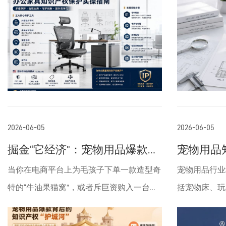
卖家在平台上卖着自己的产品，突然收到专
在过去，咱们
封。以下每一条都是直接影响你利润和生意
求以及通过审
利侵权投诉，或者看到竞争对手用专利卡位
是处于“盲盒
的实操要点。首先，设计专利是很大雷区。
37 CFR 1.8
子，这时候PTAB的IPR程序就成了一个重要
反馈，咱们很
美国USPTO的设计专利（Design Patent）只
须满足严格的
工具——它能帮咱们挑战那些可能站不住脚
有时候因为申
保护产品“外观”，不保护功能。一把办公椅
致申请被驳回
的专利，让产品继续正常销售。以前时间
审查员正式审
的整体造型、椅背曲线、扶手细节、桌面边
力。USPTO优
紧，14天内要准备好请求材料，收集证据、
不仅费时费力
缘处理，只要看起来不一样，就可能被别人
white lin
写理由，对不少中小卖家来说压力不小。现
规，就是为了
申请保护。你从1688或工厂拿到的“热款”，
很高的形式。
在多出16天，意味着大家有更充裕的时间去
说，在审查员
2026-06-05
2026-06-05
很可能早已被美国卖家或品牌注册了设计专
许，需要提交请
咨询律师、整理材料、分析案情，不会那么
月，USPT
掘金“它经济”：宠物用品爆款背
宠物用品
利。抄袭或相似度高，收到投诉后亚马逊直
费用，且必须
匆忙地错过机会。对大多数亚马逊卖家来
主要干两件事
后的知识产权“护城河”
南
当你在电商平台上为毛孩子下单一款造型奇
宠物用品行业
接下架，申诉成功率极低。核心利益：开发
明细节。所有绘
说，这直接关系到核心利益。咱们的生意往
检查一下申请
特的“牛油果猫窝”，或者斥巨资购入一台全
括宠物床、玩
新品前必须做美国设计专利检索，用USPTO
的标准纸张上
往靠供应链快、迭代快，如果一个专利挑战
是准确的。如
自动智能猫砂盆时，你可能没有意识到，这
具、智能喂食
官网或PatentsView，输入产品关键词 +
米、左侧2.5
被匆忙推进，可能会导致产品下架、库存积
前修好。帮你
些令人心动的宠物用品背后，正上演着一场
卖家维持竞争