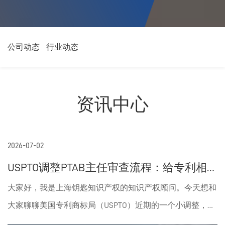
公司动态
公司动态
行业动态
行业动态
资讯中心
2026-07-02
USPTO调整PTAB主任审查流程：给专利相
关各方多一点处理时间
大家好，我是上海钥匙知识产权的知识产权顾问。今天想和
大家聊聊美国专利商标局（USPTO）近期的一个小调整，这
个变化虽然听起来有点技术性，但对咱们在亚马逊上卖货的