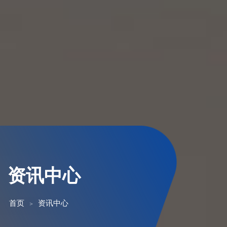
资讯中心
首页
资讯中心
>