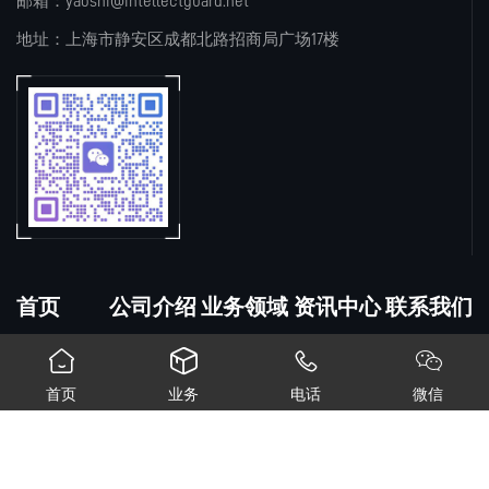
邮箱：yaoshi@intellectguard.net
地址：上海市静安区成都北路招商局广场17楼
首页
公司介绍
业务领域
资讯中心
联系我们




首页
业务
电话
微信
© 2026 上海钥匙知识产权咨询有限公司 备案号：
沪ICP备2025156639
号-1
网站地图
XML地图
沪公网安备31010602009775号