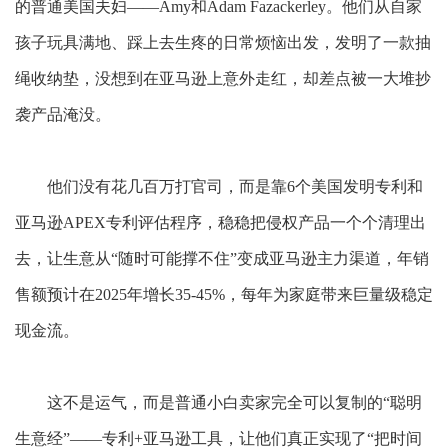
的普通美国夫妇
——Amy和Adam Fazackerley。他们从自家
孩子玩具满地、踩上去生疼的日常烦恼出发，发明了一款抽
绳收纳垫，没想到在亚马逊上意外走红，却差点被一大堆抄
袭产品淹没。
他们没有花几百万打官司，而是靠
6个美国
发明
专利和
亚马逊
APEX专利评估程序，稳稳把侵权产品一个个清理出
去，让生意从“随时可能撑不住”变成亚马逊主力渠道，年销
售额预计在2025年增长35-45%，每年为家庭带来巨量级稳定
现金流。
这不是运气，而是普通小白卖家完全可以复制的
“聪明
生意经”——专利+亚马逊工具，让他们真正实现了“把时间