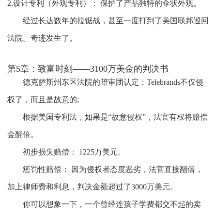
2.
设计专利（外观专利）：
保护了产品独特的伞状外观。
经过长达数年的拉锯战，甚至一度打到了美国联邦巡回
法院。奇迹发生了。
第5章：致富时刻
——3100万美金的判决书
德克萨斯州东区法院的陪审团认定：
Telebrands不仅侵
权了，而且是故意的
;
根据美国专利法，如果是
“故意侵权”，法官有权将赔偿
金翻倍。
初步损失赔偿：
1225万美元。
惩罚性赔偿：
因为侵权者态度恶劣，法官直接翻倍，
加上律师费和利息，判决金额超过了
3000万美元
。
你可以想象一下，一个曾经连孩子学费都交不起的卖