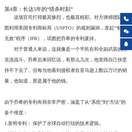
第4章：长达
5年的“猎杀时刻”
这场官司打得极其惨烈，也极其精彩。对方律师团队试

图利用美国专利商标局（
USPTO）的规则漏洞，发起“专利

无效”程序（IPR），试图把乔希的专利废掉。

对于普通人来说，这就像是一个平民在和全副武装的坦
克连战斗。乔希后来回忆说，有那么几次，他觉得自己快坚
持不下去了。但每当他看到侵权者在亚马逊上数以万计的销
量，他知道，那是属于他的钱。
由于乔希的专利布局非常严密，涵盖了从
“系统”到“方法”的
多个维度：
1.发明
专利：
保护了水球自动打结的技术逻辑。