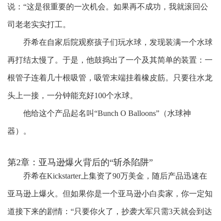
说：“这是很重要的一次机会。如果再不成功，我就滚回公
司老老实实打工。
乔希在自家后院观察孩子们玩水球，发现装满一个水球
再打结太慢了。于是，他鼓捣出了一个及其简单的装置：一
根管子连着几十根吸管，吸管末端挂着橡皮筋。只要往水龙
头上一接，一分钟能充好
100个水球。
他给这个产品起名叫
“Bunch O Balloons”（水球神
器）。
第2章：亚马逊爆火背后的
“
斩杀
陷阱
”
乔希在
Kickstarter上集资了90万美金，随后产品迅速在
亚马逊上爆火。但如果你是一个亚马逊小白卖家，你一定知
道接下来的剧情：
“只要你火了，抄袭大军只需3天就会到达