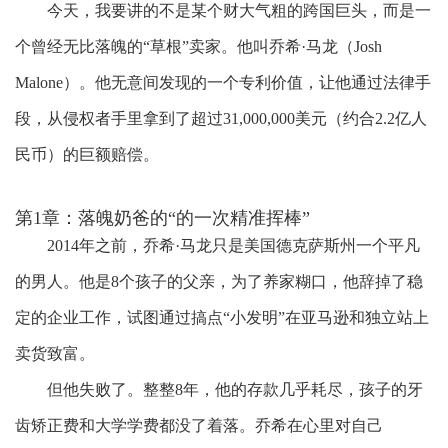
今天，我要讲的不是某个财大气粗的跨国巨头，而是一
个
曾经无比
落魄的
“草根”卖家。他
叫乔希
·马龙（Josh
Malone）
。他无意间发现的一个专利价值，让他通过法律手
段，从侵权者手里拿到了超过
31,000,000美元（约合2.2亿人
民币）的巨额赔偿。
第1章：落魄奶爸的
“的一次精准挥棒”
2014年之前，乔希·马龙只是美国德克萨斯州一个平凡
的男人。他是8个孩子的父亲，为了养家糊口，他辞掉了稳
定的企业工作，试图通过搞点“小发明”在亚马逊和独立站上
卖货致富。
但他失败了。整整
8年，他的存款几乎耗尽，孩子的牙
齿矫正费和大学学费都没了着落。乔希在心里对自己