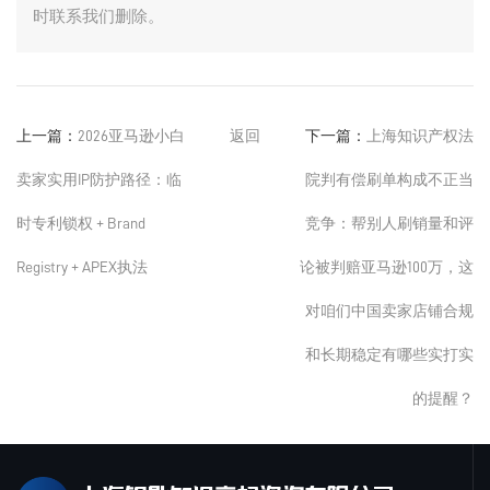
时联系我们删除。
上一篇：
2026亚马逊小白
返回
下一篇：
上海知识产权法
卖家实用IP防护路径：临
院判有偿刷单构成不正当
时专利锁权 + Brand
竞争：帮别人刷销量和评
Registry + APEX执法
论被判赔亚马逊100万，这
对咱们中国卖家店铺合规
和长期稳定有哪些实打实
的提醒？