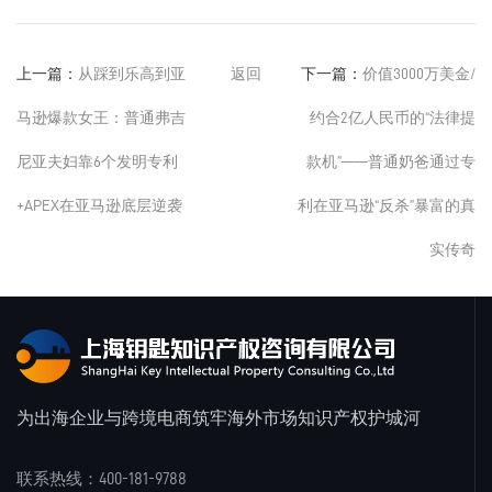
上一篇：
从踩到乐高到亚
返回
下一篇：
价值3000万美金/
马逊爆款女王：普通弗吉
约合2亿人民币的“法律提
尼亚夫妇靠6个发明专利
款机”——普通奶爸通过专
+APEX在亚马逊底层逆袭
利在亚马逊“反杀”暴富的真
实传奇
为出海企业与跨境电商筑牢海外市场知识产权护城河
联系热线：400-181-9788